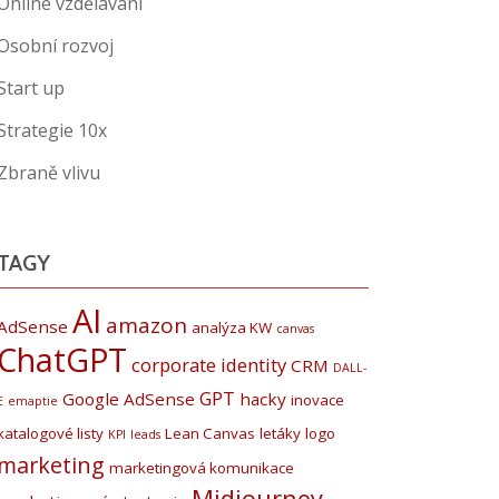
Online vzdělávání
Osobní rozvoj
Start up
Strategie 10x
Zbraně vlivu
TAGY
AI
amazon
AdSense
analýza KW
canvas
ChatGPT
corporate identity
CRM
DALL-
GPT
Google AdSense
hacky
inovace
E
emaptie
katalogové listy
Lean Canvas
letáky
logo
KPI
leads
marketing
marketingová komunikace
Midjourney