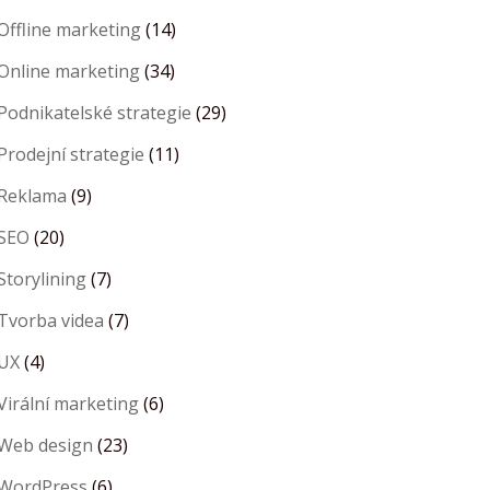
Offline marketing
(14)
Online marketing
(34)
Podnikatelské strategie
(29)
Prodejní strategie
(11)
Reklama
(9)
SEO
(20)
Storylining
(7)
Tvorba videa
(7)
UX
(4)
Virální marketing
(6)
Web design
(23)
WordPress
(6)