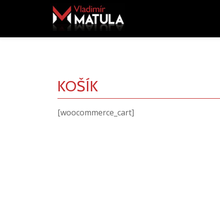
Search
for:
Přeskočit
na
obsah
KOŠÍK
[woocommerce_cart]