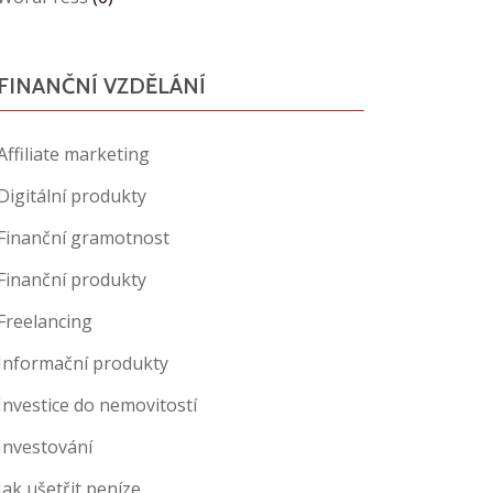
FINANČNÍ VZDĚLÁNÍ
Affiliate marketing
Digitální produkty
Finanční gramotnost
Finanční produkty
Freelancing
Informační produkty
Investice do nemovitostí
Investování
Jak ušetřit peníze